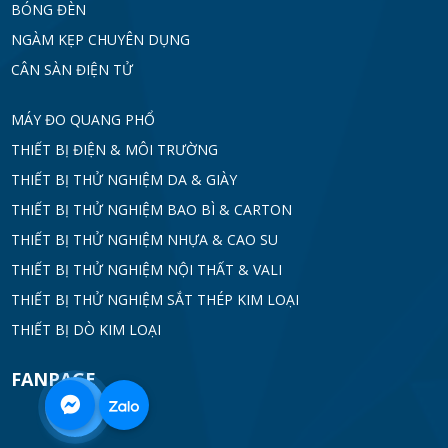
BÓNG ĐÈN
NGÀM KẸP CHUYÊN DỤNG
CÂN SÀN ĐIỆN TỬ
MÁY ĐO QUANG PHỔ
THIẾT BỊ ĐIỆN & MÔI TRƯỜNG
THIẾT BỊ THỬ NGHIỆM DA & GIÀY
THIẾT BỊ THỬ NGHIỆM BAO BÌ & CARTON
THIẾT BỊ THỬ NGHIỆM NHỰA & CAO SU
THIẾT BỊ THỬ NGHIỆM NỘI THẤT & VALI
THIẾT BỊ THỬ NGHIỆM SẮT THÉP KIM LOẠI
THIẾT BỊ DÒ KIM LOẠI
FANPAGE
0968