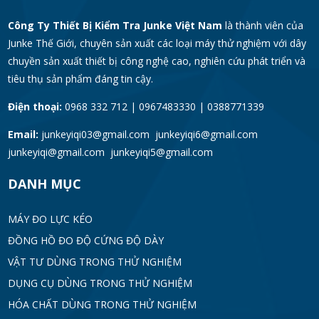
Công Ty Thiết Bị Kiểm Tra Junke Việt Nam
là thành viên của
Junke Thế Giới, chuyên sản xuất các loại máy thử nghiệm với dây
chuyền sản xuất thiết bị công nghệ cao, nghiên cứu phát triển và
tiêu thụ sản phẩm đáng tin cậy.
Điện thoại:
0968 332 712 | 0967483330 | 0388771339
Email:
junkeyiqi03@gmail.com junkeyiqi6@gmail.com
junkeyiqi@gmail.com junkeyiqi5@gmail.com
DANH MỤC
MÁY ĐO LỰC KÉO
ĐỒNG HỒ ĐO ĐỘ CỨNG ĐỘ DÀY
VẬT TƯ DÙNG TRONG THỬ NGHIỆM
DỤNG CỤ DÙNG TRONG THỬ NGHIỆM
HÓA CHẤT DÙNG TRONG THỬ NGHIỆM