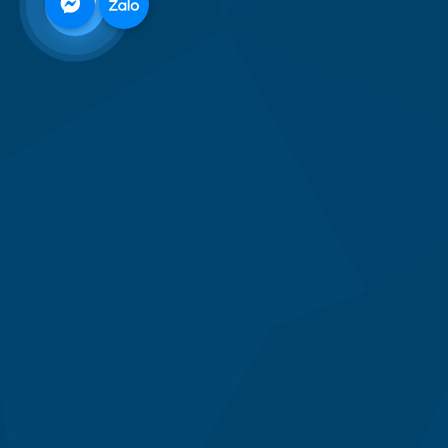
0968
332
712