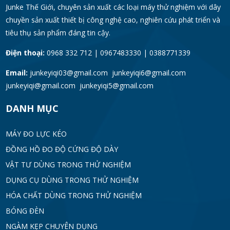
Junke Thế Giới, chuyên sản xuất các loại máy thử nghiệm với dây
chuyền sản xuất thiết bị công nghệ cao, nghiên cứu phát triển và
tiêu thụ sản phẩm đáng tin cậy.
Điện thoại:
0968 332 712 | 0967483330 | 0388771339
Email:
junkeyiqi03@gmail.com junkeyiqi6@gmail.com
junkeyiqi@gmail.com junkeyiqi5@gmail.com
DANH MỤC
MÁY ĐO LỰC KÉO
ĐỒNG HỒ ĐO ĐỘ CỨNG ĐỘ DÀY
VẬT TƯ DÙNG TRONG THỬ NGHIỆM
DỤNG CỤ DÙNG TRONG THỬ NGHIỆM
HÓA CHẤT DÙNG TRONG THỬ NGHIỆM
BÓNG ĐÈN
NGÀM KẸP CHUYÊN DỤNG