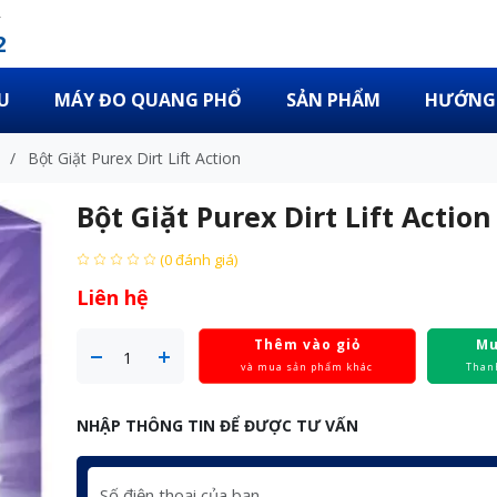
2
U
MÁY ĐO QUANG PHỔ
SẢN PHẨM
HƯỚNG 
/
Bột Giặt Purex Dirt Lift Action
Bột Giặt Purex Dirt Lift Action
(0 đánh giá)
Liên hệ
Thêm vào giỏ
Mu
và mua sản phẩm khác
Than
NHẬP THÔNG TIN ĐỂ ĐƯỢC TƯ VẤN