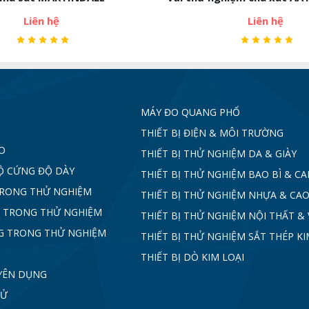
Liên hệ
Liên hệ
MÁY ĐO QUANG PHỔ
THIẾT BỊ ĐIỆN & MÔI TRƯỜNG
O
THIẾT BỊ THỬ NGHIỆM DA & GIÀY
Ộ CỨNG ĐỘ DÀY
THIẾT BỊ THỬ NGHIỆM BAO BÌ & C
TRONG THỬ NGHIỆM
THIẾT BỊ THỬ NGHIỆM NHỰA & CAO
 TRONG THỬ NGHIỆM
THIẾT BỊ THỬ NGHIỆM NỘI THẤT & 
G TRONG THỬ NGHIỆM
THIẾT BỊ THỬ NGHIỆM SẮT THÉP KI
THIẾT BỊ DÒ KIM LOẠI
YÊN DỤNG
TỬ