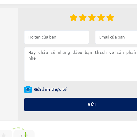
Gửi ảnh thực tế
GỬI
5