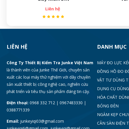
Liên hệ
LIÊN HỆ
DANH MỤC
Công Ty Thiết Bị Kiểm Tra Junke Việt Nam
MÁY ĐO LỰC KÉ
là thành viên của Junke Thế Giới, chuyên sản
ĐỒNG HỒ ĐO Đ
xuất các loại máy thử nghiệm với dây chuyền
VẬT TƯ DÙNG 
sản xuất thiết bị công nghệ cao, nghiên cứu
DỤNG CỤ DÙNG
phát triển và tiêu thụ sản phẩm đáng tin cậy.
HÓA CHẤT DÙN
Điện thoại:
0968 332 712 | 0967483330 |
BÓNG ĐÈN
0388771339
NGÀM KẸP CHU
Email:
junkeyiqi03@gmail.com
CÂN SÀN ĐIỆN 
junkeyiqi6@gmail.com junkeyiqi@gmail.com