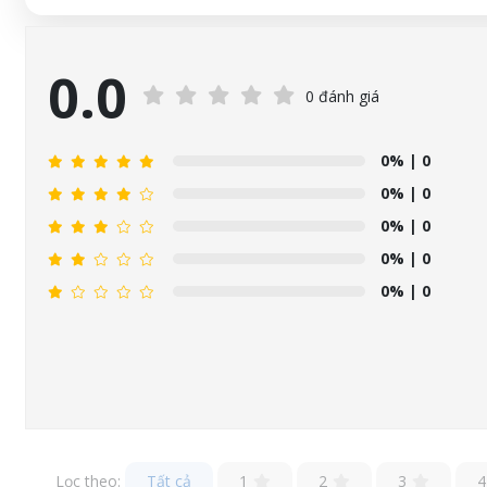
0.0
0 đánh giá
0%
| 0
0%
| 0
0%
| 0
0%
| 0
0%
| 0
Lọc theo:
Tất cả
1
2
3
4