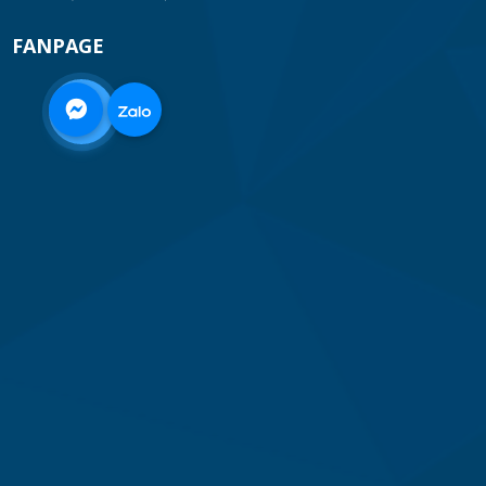
FANPAGE
0968
332
712