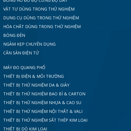
ĐỒNG HỒ ĐO ĐỘ CỨNG ĐỘ DÀY
VẬT TƯ DÙNG TRONG THỬ NGHIỆM
DỤNG CỤ DÙNG TRONG THỬ NGHIỆM
HÓA CHẤT DÙNG TRONG THỬ NGHIỆM
BÓNG ĐÈN
NGÀM KẸP CHUYÊN DỤNG
CÂN SÀN ĐIỆN TỬ
MÁY ĐO QUANG PHỔ
THIẾT BỊ ĐIỆN & MÔI TRƯỜNG
THIẾT BỊ THỬ NGHIỆM DA & GIÀY
THIẾT BỊ THỬ NGHIỆM BAO BÌ & CARTON
THIẾT BỊ THỬ NGHIỆM NHỰA & CAO SU
THIẾT BỊ THỬ NGHIỆM NỘI THẤT & VALI
THIẾT BỊ THỬ NGHIỆM SẮT THÉP KIM LOẠI
THIẾT BỊ DÒ KIM LOẠI