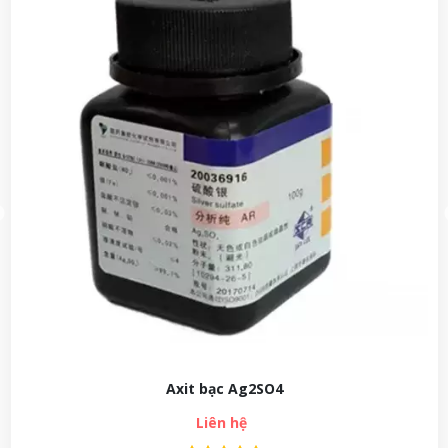
Axit bạc Ag2SO4
Liên hệ