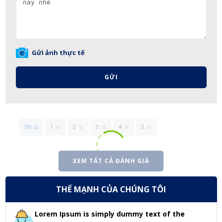
Gửi ảnh thực tế
GỬI
Tất cả
1
2
3
4
5
XEM TẤT CẢ ĐÁNH GIÁ
THẾ MẠNH CỦA CHÚNG TÔI
Lorem Ipsum is simply dummy text of the