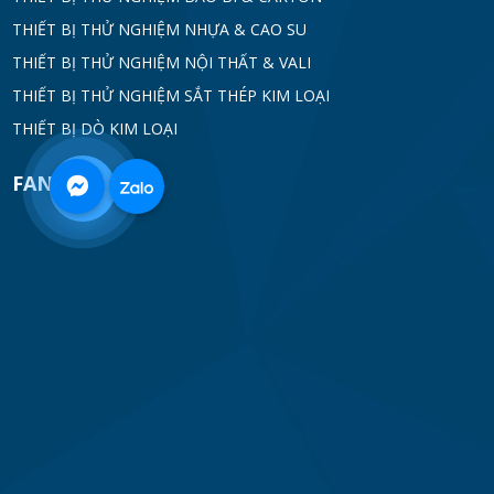
THIẾT BỊ THỬ NGHIỆM NHỰA & CAO SU
THIẾT BỊ THỬ NGHIỆM NỘI THẤT & VALI
THIẾT BỊ THỬ NGHIỆM SẮT THÉP KIM LOẠI
THIẾT BỊ DÒ KIM LOẠI
FANPAGE
0968
332
712