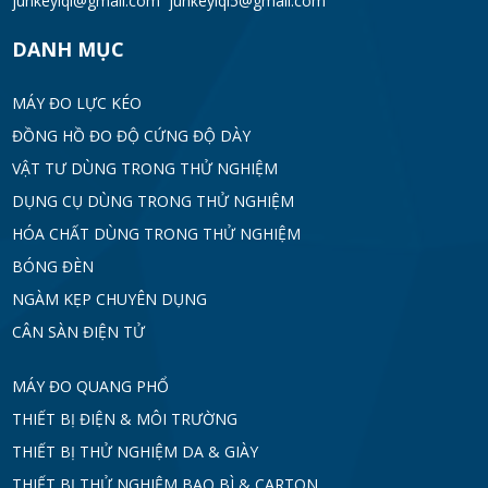
junkeyiqi@gmail.com junkeyiqi5@gmail.com
DANH MỤC
MÁY ĐO LỰC KÉO
ĐỒNG HỒ ĐO ĐỘ CỨNG ĐỘ DÀY
VẬT TƯ DÙNG TRONG THỬ NGHIỆM
DỤNG CỤ DÙNG TRONG THỬ NGHIỆM
HÓA CHẤT DÙNG TRONG THỬ NGHIỆM
BÓNG ĐÈN
NGÀM KẸP CHUYÊN DỤNG
CÂN SÀN ĐIỆN TỬ
MÁY ĐO QUANG PHỔ
THIẾT BỊ ĐIỆN & MÔI TRƯỜNG
THIẾT BỊ THỬ NGHIỆM DA & GIÀY
THIẾT BỊ THỬ NGHIỆM BAO BÌ & CARTON