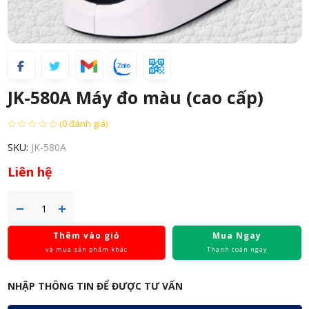
JK-580A Máy đo màu (cao cấp)
(0 đánh giá)
SKU:
JK-580A
Liên hệ
Thêm vào giỏ
Mua Ngay
và mua sản phẩm khác
Thanh toán ngay
NHẬP THÔNG TIN ĐỂ ĐƯỢC TƯ VẤN