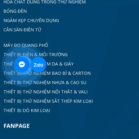
HÓA CHẤT DÙNG TRONG THỬ NGHIỆM
BÓNG ĐÈN
NGÀM KẸP CHUYÊN DỤNG
CÂN SÀN ĐIỆN TỬ
MÁY ĐO QUANG PHỔ
THIẾT BỊ ĐIỆN & MÔI TRƯỜNG
THIẾT BỊ THỬ NGHIỆM DA & GIÀY
0968
THIẾT BỊ THỬ NGHIỆM BAO BÌ & CARTON
332
THIẾT BỊ THỬ NGHIỆM NHỰA & CAO SU
THIẾT BỊ THỬ NGHIỆM NỘI THẤT & VALI
712
THIẾT BỊ THỬ NGHIỆM SẮT THÉP KIM LOẠI
THIẾT BỊ DÒ KIM LOẠI
FANPAGE