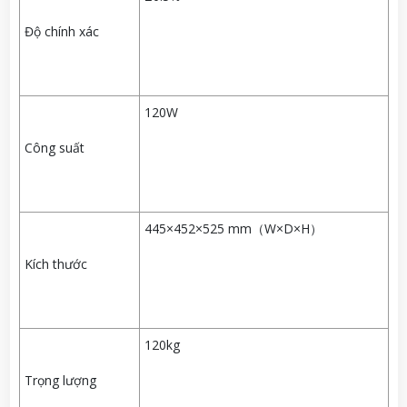
Độ chính xác
120W
Công suất
445×452×525 mm（W×D×H）
Kích thước
120kg
Trọng lượng