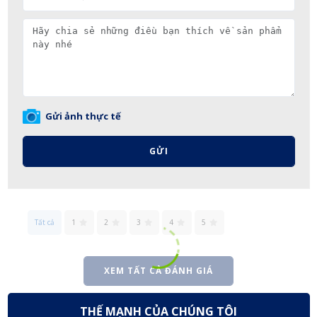
Gửi ảnh thực tế
GỬI
Tất cả
1
2
3
4
5
XEM TẤT CẢ ĐÁNH GIÁ
THẾ MẠNH CỦA CHÚNG TÔI