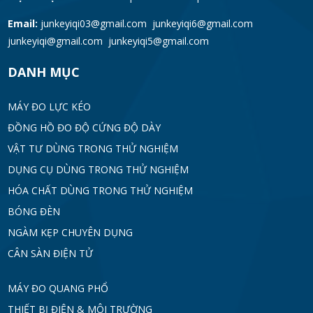
Email:
junkeyiqi03@gmail.com junkeyiqi6@gmail.com
junkeyiqi@gmail.com junkeyiqi5@gmail.com
DANH MỤC
MÁY ĐO LỰC KÉO
ĐỒNG HỒ ĐO ĐỘ CỨNG ĐỘ DÀY
VẬT TƯ DÙNG TRONG THỬ NGHIỆM
DỤNG CỤ DÙNG TRONG THỬ NGHIỆM
HÓA CHẤT DÙNG TRONG THỬ NGHIỆM
BÓNG ĐÈN
NGÀM KẸP CHUYÊN DỤNG
CÂN SÀN ĐIỆN TỬ
MÁY ĐO QUANG PHỔ
THIẾT BỊ ĐIỆN & MÔI TRƯỜNG