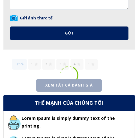
Gửi ảnh thực tế
GỬI
Tất cả
1
2
3
4
5
XEM TẤT CẢ ĐÁNH GIÁ
THẾ MẠNH CỦA CHÚNG TÔI
Lorem Ipsum is simply dummy text of the
printing.