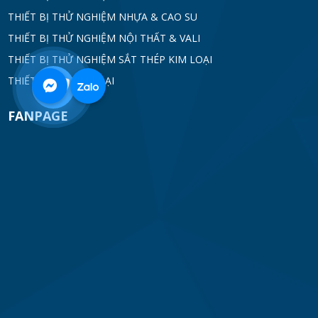
THIẾT BỊ THỬ NGHIỆM NHỰA & CAO SU
THIẾT BỊ THỬ NGHIỆM NỘI THẤT & VALI
THIẾT BỊ THỬ NGHIỆM SẮT THÉP KIM LOẠI
THIẾT BỊ DÒ KIM LOẠI
0968
FANPAGE
332
712