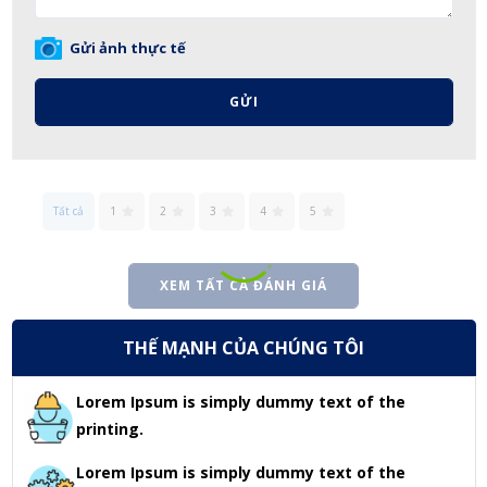
Gửi ảnh thực tế
GỬI
Tất cả
1
2
3
4
5
XEM TẤT CẢ ĐÁNH GIÁ
THẾ MẠNH CỦA CHÚNG TÔI
Lorem Ipsum is simply dummy text of the
printing.
Lorem Ipsum is simply dummy text of the