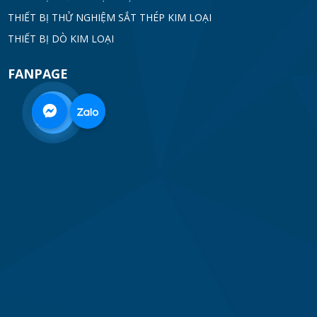
THIẾT BỊ THỬ NGHIỆM SẮT THÉP KIM LOẠI
THIẾT BỊ DÒ KIM LOẠI
FANPAGE
0968
332
712