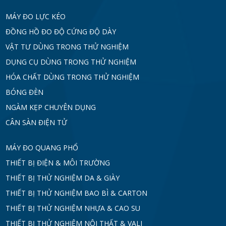
MÁY ĐO LỰC KÉO
ĐỒNG HỒ ĐO ĐỘ CỨNG ĐỘ DÀY
VẬT TƯ DÙNG TRONG THỬ NGHIỆM
DỤNG CỤ DÙNG TRONG THỬ NGHIỆM
HÓA CHẤT DÙNG TRONG THỬ NGHIỆM
BÓNG ĐÈN
NGÀM KẸP CHUYÊN DỤNG
CÂN SÀN ĐIỆN TỬ
MÁY ĐO QUANG PHỔ
THIẾT BỊ ĐIỆN & MÔI TRƯỜNG
THIẾT BỊ THỬ NGHIỆM DA & GIÀY
THIẾT BỊ THỬ NGHIỆM BAO BÌ & CARTON
THIẾT BỊ THỬ NGHIỆM NHỰA & CAO SU
THIẾT BỊ THỬ NGHIỆM NỘI THẤT & VALI