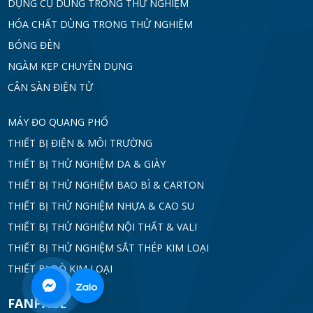
DỤNG CỤ DÙNG TRONG THỬ NGHIỆM
HÓA CHẤT DÙNG TRONG THỬ NGHIỆM
BÓNG ĐÈN
NGÀM KẸP CHUYÊN DỤNG
CÂN SÀN ĐIỆN TỬ
MÁY ĐO QUANG PHỔ
THIẾT BỊ ĐIỆN & MÔI TRƯỜNG
THIẾT BỊ THỬ NGHIỆM DA & GIÀY
THIẾT BỊ THỬ NGHIỆM BAO BÌ & CARTON
THIẾT BỊ THỬ NGHIỆM NHỰA & CAO SU
THIẾT BỊ THỬ NGHIỆM NỘI THẤT & VALI
THIẾT BỊ THỬ NGHIỆM SẮT THÉP KIM LOẠI
THIẾT BỊ DÒ KIM LOẠI
0968
FANPAGE