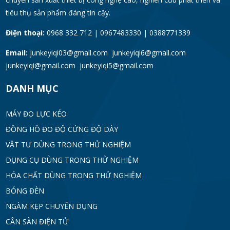
tiêu thụ sản phẩm đáng tin cậy.
Điện thoại:
0968 332 712 | 0967483330 | 0388771339
Email:
junkeyiqi03@gmail.com junkeyiqi6@gmail.com
junkeyiqi@gmail.com junkeyiqi5@gmail.com
DANH MỤC
MÁY ĐO LỰC KÉO
ĐỒNG HỒ ĐO ĐỘ CỨNG ĐỘ DÀY
VẬT TƯ DÙNG TRONG THỬ NGHIỆM
DỤNG CỤ DÙNG TRONG THỬ NGHIỆM
HÓA CHẤT DÙNG TRONG THỬ NGHIỆM
BÓNG ĐÈN
NGÀM KẸP CHUYÊN DỤNG
CÂN SÀN ĐIỆN TỬ