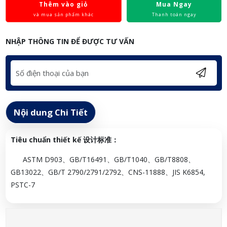
Thêm vào giỏ
Mua Ngay
và mua sản phẩm khác
Thanh toán ngay
NHẬP THÔNG TIN ĐỂ ĐƯỢC TƯ VẤN
Nội dung Chi Tiết
Tiêu chu
ẩ
n thi
ế
t k
ế
设计标准：
ASTM D903、GB/T16491、GB/T1040、GB/T8808、
GB13022、GB/T 2790/2791/2792、CNS-11888、JIS K6854,
PSTC-7