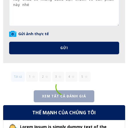
Gửi ảnh thực tế
GỬI
Tất cả
1
2
3
4
5
XEM TẤT CẢ ĐÁNH GIÁ
THẾ MẠNH CỦA CHÚNG TÔI
Lorem Ipsum is simply dummy text of the