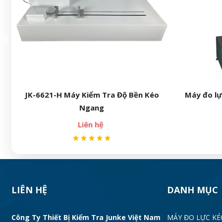
JK-6621-H Máy Kiểm Tra Độ Bền Kéo
Máy đo lự
Ngang
Liên hệ
LIÊN HỆ
DANH MỤC
Công Ty Thiết Bị Kiểm Tra Junke Việt Nam
MÁY ĐO LỰC KÉ