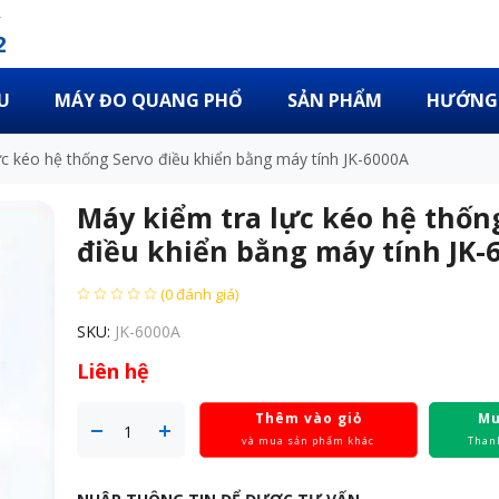
2
U
MÁY ĐO QUANG PHỔ
SẢN PHẨM
HƯỚNG 
ực kéo hệ thống Servo điều khiển bằng máy tính JK-6000A
Máy kiểm tra lực kéo hệ thốn
điều khiển bằng máy tính JK-
(0 đánh giá)
SKU:
JK-6000A
Liên hệ
Thêm vào giỏ
Mu
và mua sản phẩm khác
Than