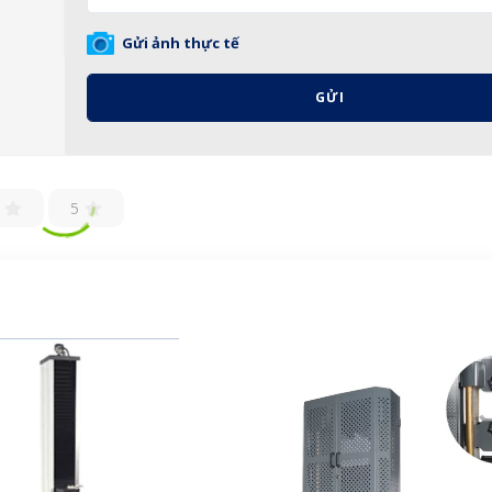
Gửi ảnh thực tế
GỬI
5