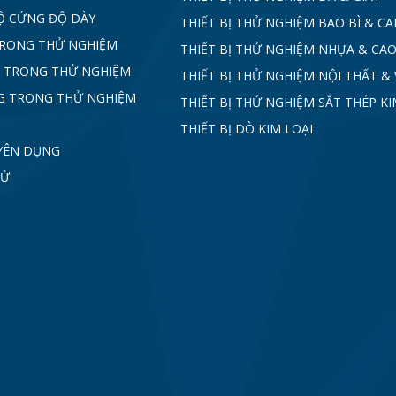
Ộ CỨNG ĐỘ DÀY
THIẾT BỊ THỬ NGHIỆM BAO BÌ & C
TRONG THỬ NGHIỆM
THIẾT BỊ THỬ NGHIỆM NHỰA & CAO
 TRONG THỬ NGHIỆM
THIẾT BỊ THỬ NGHIỆM NỘI THẤT & 
G TRONG THỬ NGHIỆM
THIẾT BỊ THỬ NGHIỆM SẮT THÉP KI
THIẾT BỊ DÒ KIM LOẠI
YÊN DỤNG
TỬ