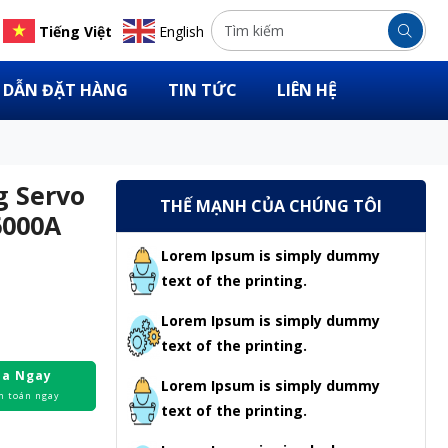
Tiếng Việt
English
DẪN ĐẶT HÀNG
TIN TỨC
LIÊN HỆ
g Servo
THẾ MẠNH CỦA CHÚNG TÔI
6000A
Lorem Ipsum is simply dummy
text of the printing.
Lorem Ipsum is simply dummy
text of the printing.
a Ngay
Lorem Ipsum is simply dummy
h toán ngay
text of the printing.