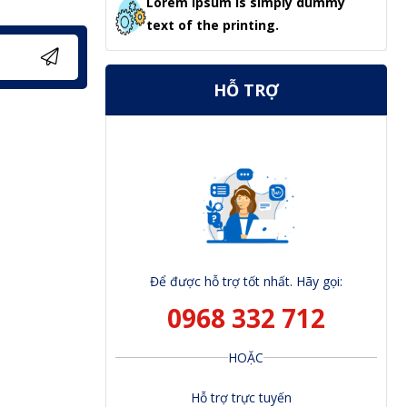
Lorem Ipsum is simply dummy
text of the printing.
HỖ TRỢ
Để được hỗ trợ tốt nhất. Hãy gọi:
0968 332 712
HOẶC
Hỗ trợ trực tuyến