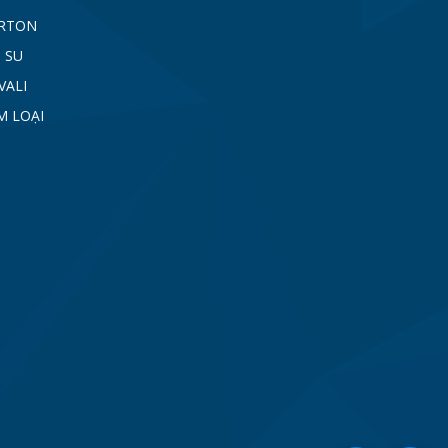
ARTON
 SU
VALI
M LOẠI