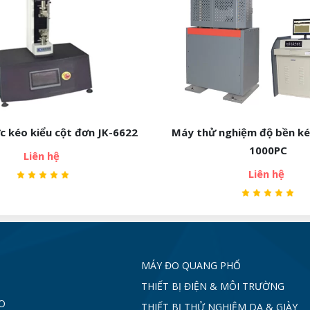
c kéo kiểu cột đơn JK-6622
Máy thử nghiệm độ bền ké
1000PC
Liên hệ
Liên hệ
MÁY ĐO QUANG PHỔ
THIẾT BỊ ĐIỆN & MÔI TRƯỜNG
O
THIẾT BỊ THỬ NGHIỆM DA & GIÀY