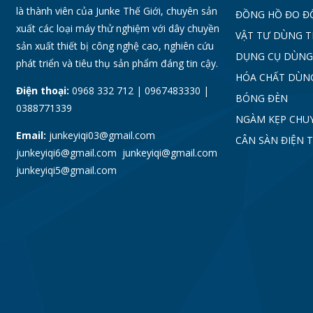
là thành viên của Junke Thế Giới, chuyên sản
ĐỒNG HỒ ĐO Đ
xuất các loại máy thử nghiệm với dây chuyền
VẬT TƯ DÙNG 
sản xuất thiết bị công nghệ cao, nghiên cứu
DỤNG CỤ DÙNG
phát triển và tiêu thụ sản phẩm đáng tin cậy.
HÓA CHẤT DÙN
Điện thoại:
0968 332 712 | 0967483330 |
BÓNG ĐÈN
0388771339
NGÀM KẸP CHU
Email:
junkeyiqi03@gmail.com
CÂN SÀN ĐIỆN 
junkeyiqi6@gmail.com junkeyiqi@gmail.com
junkeyiqi5@gmail.com