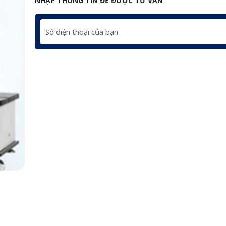
NHẬP THÔNG TIN ĐỂ ĐƯỢC TƯ VẤN